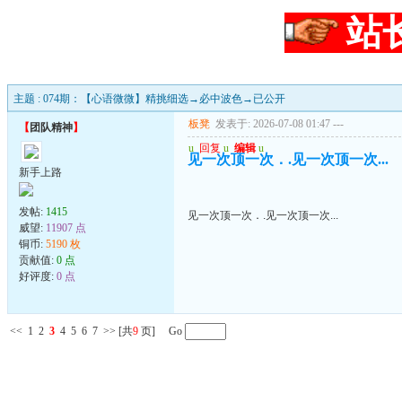
站
主题 : 074期：【心语微微】精挑细选→必中波色→已公开
板凳
发表于: 2026-07-08 01:47
---
【
团队精神
】
u
回复
u
编辑
u
见一次顶一次．.见一次顶一次...
新手上路
发帖:
1415
见一次顶一次．.见一次顶一次...
威望:
11907 点
铜币:
5190 枚
贡献值:
0 点
好评度:
0 点
<<
1
2
3
4
5
6
7
>>
[共
9
页] Go