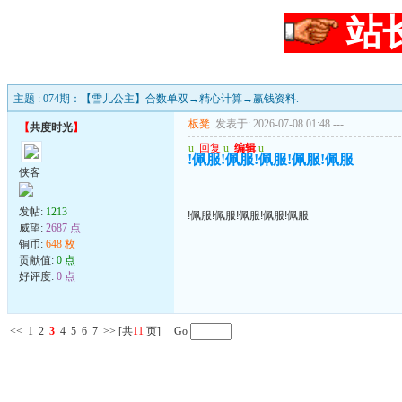
站
主题 : 074期：【雪儿公主】合数单双→精心计算→赢钱资料.
板凳
发表于: 2026-07-08 01:48
---
【
共度时光
】
u
回复
u
编辑
u
!佩服!佩服!佩服!佩服!佩服
侠客
发帖:
1213
!佩服!佩服!佩服!佩服!佩服
威望:
2687 点
铜币:
648 枚
贡献值:
0 点
好评度:
0 点
<<
1
2
3
4
5
6
7
>>
[共
11
页] Go