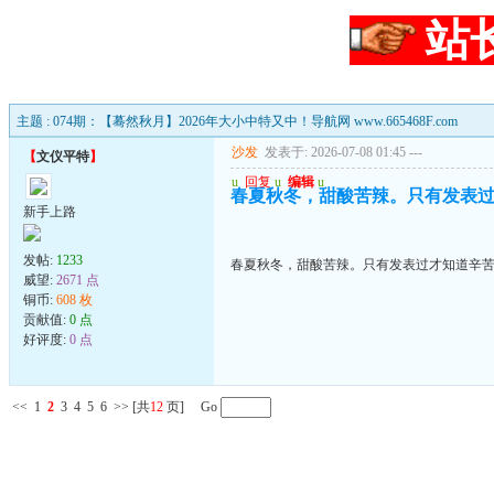
站
主题 : 074期：【蓦然秋月】2026年大小中特又中！导航网 www.665468F.com
沙发
发表于: 2026-07-08 01:45
---
【
文仪平特
】
u
回复
u
编辑
u
春夏秋冬，甜酸苦辣。只有发表
新手上路
发帖:
1233
春夏秋冬，甜酸苦辣。只有发表过才知道辛
威望:
2671 点
铜币:
608 枚
贡献值:
0 点
好评度:
0 点
<<
1
2
3
4
5
6
>>
[共
12
页] Go