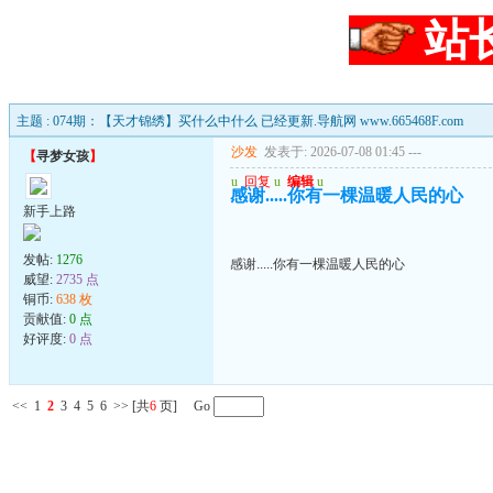
站
主题 : 074期：【天才锦绣】买什么中什么 已经更新.导航网 www.665468F.com
沙发
发表于: 2026-07-08 01:45
---
【
寻梦女孩
】
u
回复
u
编辑
u
感谢.....你有一棵温暖人民的心
新手上路
发帖:
1276
感谢.....你有一棵温暖人民的心
威望:
2735 点
铜币:
638 枚
贡献值:
0 点
好评度:
0 点
<<
1
2
3
4
5
6
>>
[共
6
页] Go