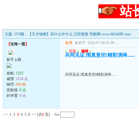
站
主题 : 074期：【天才锦绣】买什么中什么 已经更新.导航网 www.665468F.com
板凳
发表于: 2026-07-08 01:48
---
【
沧海一粟
】
u
回复
u
编辑
u
共同见证,情真意切!精彩演绎......
新手上路
发帖:
1325
共同见证,情真意切!精彩演绎......
威望:
3124 点
铜币:
966 枚
贡献值:
0 点
好评度:
0 点
<<
1
2
3
4
5
6
>>
[共
6
页] Go