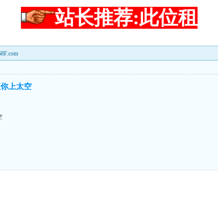
站长推荐:此位租
F.com
顶你上太空
空