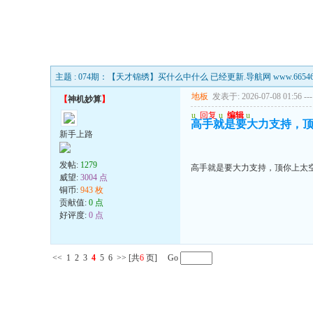
主题 : 074期：【天才锦绣】买什么中什么 已经更新.导航网 www.665468
地板
发表于: 2026-07-08 01:56
---
【
神机妙算
】
u
回复
u
编辑
u
高手就是要大力支持，
新手上路
发帖:
1279
高手就是要大力支持，顶你上太
威望:
3004 点
铜币:
943 枚
贡献值:
0 点
好评度:
0 点
<<
1
2
3
4
5
6
>>
[共
6
页] Go