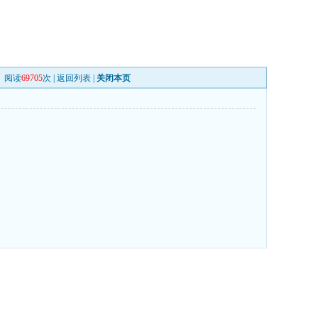
阅读
69705
次 |
返回列表
|
关闭本页