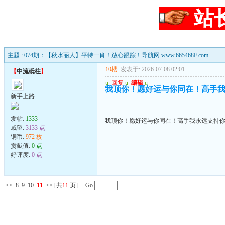
站
主题 : 074期：【秋水丽人】平特一肖！放心跟踪！导航网 www.665468F.com
10楼
发表于: 2026-07-08 02:01
---
【
中流砥柱
】
u
回复
u
编辑
u
我顶你！愿好运与你同在！高手
新手上路
发帖:
1333
我顶你！愿好运与你同在！高手我永远支持
威望:
3133 点
铜币:
972 枚
贡献值:
0 点
好评度:
0 点
<<
8
9
10
11
>>
[共
11
页] Go