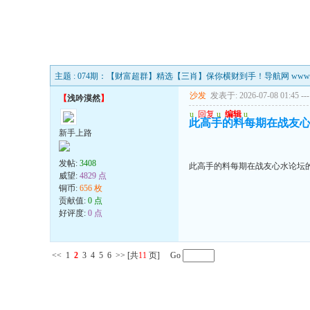
主题 : 074期：【财富超群】精选【三肖】保你横财到手！导航网 www.665
沙发
发表于: 2026-07-08 01:45
---
【
浅吟漠然
】
u
回复
u
编辑
u
此高手的料每期在战友心
新手上路
发帖:
3408
此高手的料每期在战友心水论坛的
威望:
4829 点
铜币:
656 枚
贡献值:
0 点
好评度:
0 点
<<
1
2
3
4
5
6
>>
[共
11
页] Go