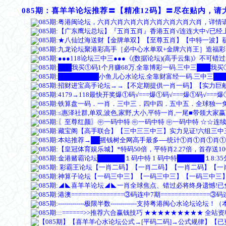
085期：喜羊羊论坛推荐〓【精准12码】〓尽在贴内，
085期:粤港闽论坛，六肖六肖六肖六肖六肖六肖六肖六肖，详情
085期:【广东鹰坛总坛】『五肖五肖』香港五肖√连连大中√已经上
085期:★八仙过海送财【金牌单双】【至尊五肖】【中特一波】
085期:九龙论坛聚港彩高手［必中心水单双+金牌六肖王］造福
085期:●●●118论坛三中三●●●《(数据论坛)(高手云集)》不可错
085期:███我买①码1个月赚68万.全靠博彩一码.三中三███我买
085期:█████████小鱼儿心水论坛.全靠财富经一码.三中三███
085期:招财进宝高手论坛→→【不定期提供一肖一码】【实力
085期:4179→118最快开奖爆①码√===爆①码√===爆①码√===
085期:铁算盘一码．一肖．三中三．四中四．五中五．全球独一免费内
085期:≤惠泽社群,单双,波色,家野,大小,平特一肖,一尾■带领大家
085期:〖至尊红颜〗㊥一码中特 ㊥一码中特 ㊥一码中特 ☆☆
085期:藏宝阁【高手联合】【三中三三中三】实力见证!六组三
085期:本站推荐→██摇钱树全网高手最多----统计①肖①肖①肖
085期:【皇冠体育娱乐城】*特码50倍，平特肖2.27倍，首存送1
085期:金港赌霸论坛██████１码中特 1 码中特██████１8
085期: 彩霸王论坛【一肖二码】【一肖二码】【一肖二码】【一
085期:神算子论坛【一码三中三】【一码三中三】【一码三中三
085期:◢◣喜羊羊论坛◢◣一肖全球焦点、错过必将终身遗憾!已
085期:港澳===============③码连中7期==============
085期:-------------极限半数-------------支持粤港闽心水论坛
085期:::======>>推荐六合赢钱技巧 ★★★★★★★★★ 全站资料
【085期】【喜羊羊心水论坛公式→[平码二码]→公式规律】【已