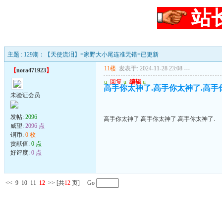
站
主题 : 129期：【天使流泪】=家野大小尾连准无错=已更新
11楼
发表于: 2024-11-28 23:08
---
【
nora471923
】
u
回复
u
编辑
u
高手你太神了.高手你太神了.高手
未验证会员
发帖:
2096
高手你太神了.高手你太神了.高手你太神了.
威望:
2096 点
铜币:
0 枚
贡献值:
0 点
好评度:
0 点
<<
9
10
11
12
>>
[共
12
页] Go