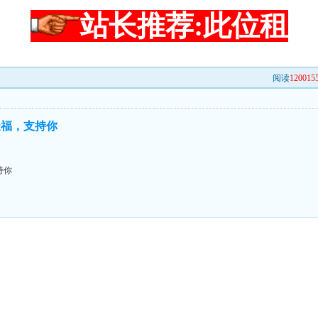
站长推荐:此位租
阅读
120015
造福，支持你
持你