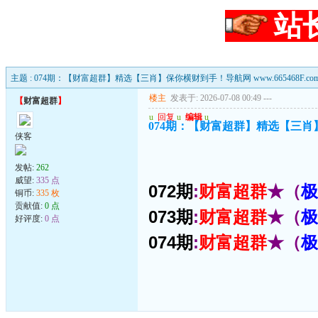
站
主题 : 074期：【财富超群】精选【三肖】保你横财到手！导航网 www.665468F.co
楼主
发表于: 2026-07-08 00:49
---
【
财富超群
】
u
回复
u
编辑
u
074期：【财富超群】精选【三肖】保你
侠客
发帖:
262
威望:
335 点
072期
:
财富超群
★（
极
铜币:
335 枚
贡献值:
0 点
073期
:
财富超群
★（
极
好评度:
0 点
074期
:
财富超群
★（
极