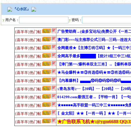
『
心水区
』
y
用户名：
y
密码：