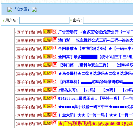
『
心水区
』
y
用户名：
y
密码：